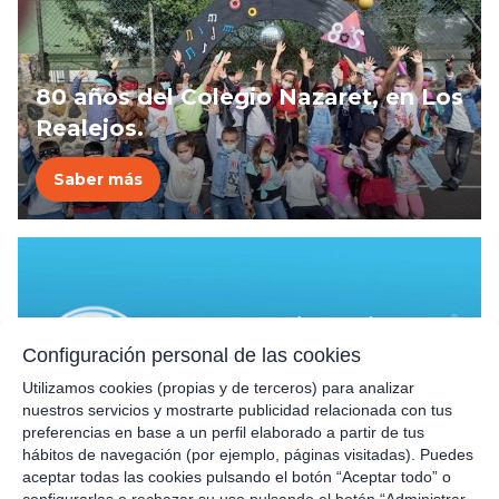
80 años del Colegio Nazaret, en Los
Realejos.
Saber más
Configuración personal de las cookies
El Col·legi Montserrat recibe la
autorización para impartir el
Utilizamos cookies (propias y de terceros) para analizar
nuestros servicios y mostrarte publicidad relacionada con tus
Programa de los Años Intermedios
preferencias en base a un perfil elaborado a partir de tus
Saber más
del Bachillerato Internacional
hábitos de navegación (por ejemplo, páginas visitadas). Puedes
aceptar todas las cookies pulsando el botón “Aceptar todo” o