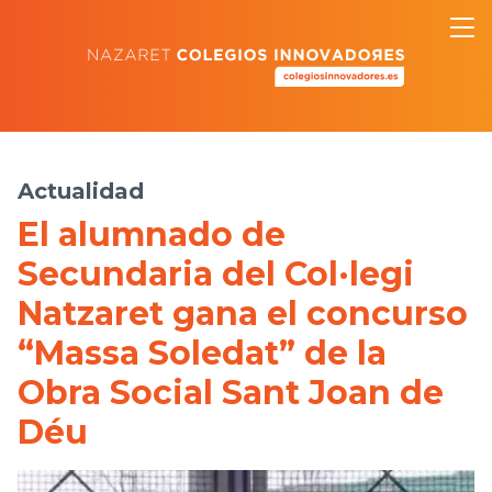
Actualidad
El alumnado de
Secundaria del Col·legi
Natzaret gana el concurso
“Massa Soledat” de la
Obra Social Sant Joan de
Déu